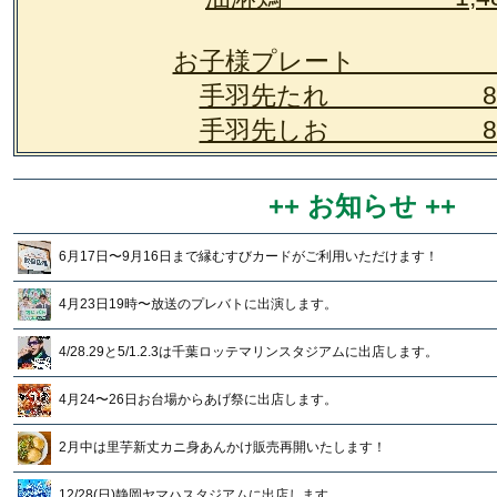
お子様プレート 8
手羽先たれ 88
手羽先しお 88
++ お知らせ ++
6月17日〜9月16日まで縁むすびカードがご利用いただけます！
4月23日19時〜放送のプレバトに出演します。
4/28.29と5/1.2.3は千葉ロッテマリンスタジアムに出店します。
4月24〜26日お台場からあげ祭に出店します。
2月中は里芋新丈カニ身あんかけ販売再開いたします！
12/28(日)静岡ヤマハスタジアムに出店します。