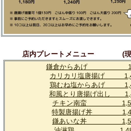
店内プレートメニュー (現在
鎌倉からあげ 1,4
カリカリ塩唐揚げ 1,4
鶏むね塩からあげ 1,4
和風とり唐揚げ出し 1,4
チキン南蛮 1,53
特製唐揚げ丼 1,4
鎌あいな丼 1,53
油淋鶏 1,48