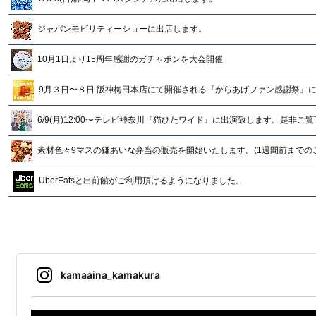
ジャパンモビリティーショーに出店します。
10月1日より15周年感謝のガチャポンを大会開催
9月３日〜８日 阪神梅田本店にて開催される『からあげファン感謝祭』
6/9(月)12:00〜テレビ神奈川『猫ひたワイド』に出演致します。是非ご
素材色々9マスの鎌あいな弁当の販売を開始いたします。(1週間前までのご予
UberEatsと出前館がご利用頂けるようになりました。
kamaaina_kamakura