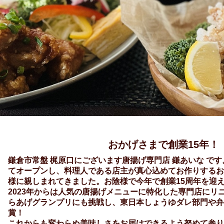
おかげさまで創業15年！
鎌倉市常盤 梶原口にございます唐揚げ専門店 鎌あいな です
てオープンし、料理人である店主が真心込めてお作りするお
様に親しまれてきました。お陰様で今年で創業15周年を迎
2023年からは人気の唐揚げメニューに特化した専門店にリ
らあげグランプリにも挑戦し、東日本しょうゆダレ部門や弁
賞！
これからも変わらぬ美味しさをお届けできるよう努めて参り